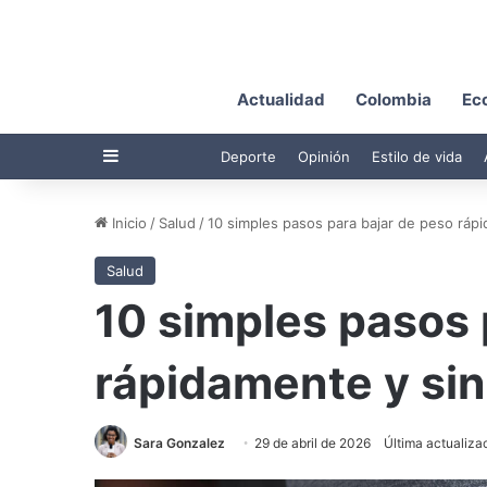
Actualidad
Colombia
Ec
Barra lateral
Deporte
Opinión
Estilo de vida
Inicio
/
Salud
/
10 simples pasos para bajar de peso rápi
Salud
10 simples pasos 
rápidamente y sin
Sara Gonzalez
29 de abril de 2026
Última actualizac