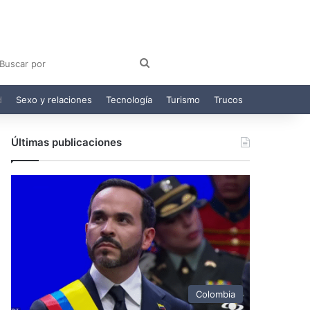
am
egram
Buscar
por
d
Sexo y relaciones
Tecnología
Turismo
Trucos
Últimas publicaciones
Colombia