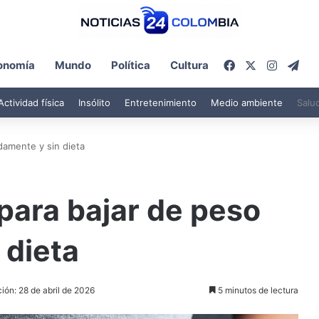
Facebook
X
Instagr
Tel
onomía
Mundo
Política
Cultura
Actividad física
Insólito
Entretenimiento
Medio ambiente
Salu
damente y sin dieta
para bajar de peso
 dieta
ión: 28 de abril de 2026
5 minutos de lectura