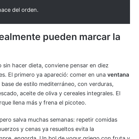
nace del orden.
realmente pueden marcar la
 sin hacer dieta, conviene pensar en diez
es. El primero ya apareció: comer en una
ventana
 base de estilo mediterráneo, con verduras,
scado, aceite de oliva y cereales integrales. El
rque llena más y frena el picoteo.
pero salva muchas semanas: repetir comidas
uerzos y cenas ya resueltos evita la
empre, engorda. Un bol de yogur griego con fruta y