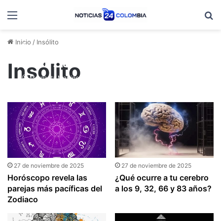
Menú
B
Inicio
/
Insólito
La verdad que nadie quería
decir: la inteligencia humana
Insólito
tiene picos y caídas, según
Margarita Martinez
27 de noviembre de 2025
Cambridge
27 de noviembre de 2025
27 de noviembre de 2025
Horóscopo revela las
¿Qué ocurre a tu cerebro
parejas más pacíficas del
a los 9, 32, 66 y 83 años?
Zodiaco