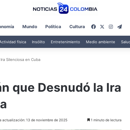
Facebook
X
Instagr
Tel
onomía
Mundo
Política
Cultura
Actividad física
Insólito
Entretenimiento
Medio ambiente
Salu
Ira Silenciosa en Cuba
án que Desnudó la Ira
ba
a actualización: 13 de noviembre de 2025
1 minuto de lectura