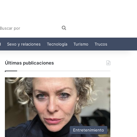
am
egram
Buscar
por
d
Sexo y relaciones
Tecnología
Turismo
Trucos
Últimas publicaciones
Entretenimiento