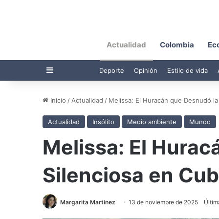
Actualidad
Colombia
Ec
Barra lateral
Deporte
Opinión
Estilo de vida
Inicio
/
Actualidad
/
Melissa: El Huracán que Desnudó la 
Actualidad
Insólito
Medio ambiente
Mundo
Melissa: El Hurac
Silenciosa en Cu
Margarita Martinez
13 de noviembre de 2025
Últim