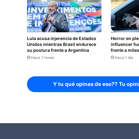
Lula acusa injerencia de Estados
Horror en pl
Unidos mientras Brasil endurece
influencer fu
su postura frente a Argentina
frente a mile
Hace 7 horas
Hace 1 día
Y tu qué opinas de eso?? Tu opin