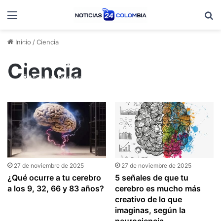
Menú
B
Inicio
/
Ciencia
La verdad que nadie quería
decir: la inteligencia humana
Ciencia
tiene picos y caídas, según
Margarita Martinez
27 de noviembre de 2025
Cambridge
27 de noviembre de 2025
27 de noviembre de 2025
¿Qué ocurre a tu cerebro
5 señales de que tu
a los 9, 32, 66 y 83 años?
cerebro es mucho más
creativo de lo que
imaginas, según la
neurociencia