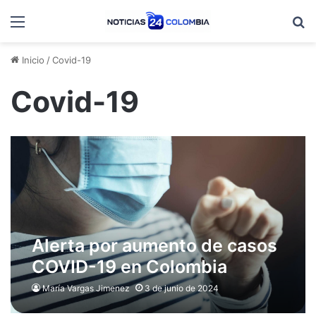
Menú
B
Inicio
/
Covid-19
Covid-19
Alerta por aumento de casos
COVID-19 en Colombia
María Vargas Jimenez
3 de junio de 2024