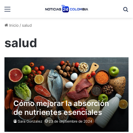
Menú
B
Inicio
/
salud
salud
Cómo mejorar la absorción
de nutrientes esenciales
para una salud óptima
Sara Gonzalez
23 de septiembre de 2024