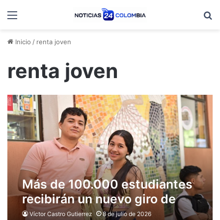
Menú
B
Inicio
/
renta joven
renta joven
Más de 100.000 estudiantes
recibirán un nuevo giro de
Renta Joven desde este 9 de
Víctor Castro Gutierrez
8 de julio de 2026