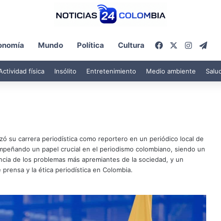
Facebook
X
Instagr
Tel
onomía
Mundo
Política
Cultura
Actividad física
Insólito
Entretenimiento
Medio ambiente
Salu
ó su carrera periodística como reportero en un periódico local de
mpeñando un papel crucial en el periodismo colombiano, siendo un
uncia de los problemas más apremiantes de la sociedad, y un
 prensa y la ética periodística en Colombia.