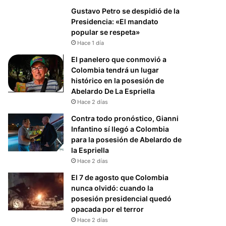
Gustavo Petro se despidió de la
Presidencia: «El mandato
popular se respeta»
Hace 1 día
El panelero que conmovió a
Colombia tendrá un lugar
histórico en la posesión de
Abelardo De La Espriella
Hace 2 días
Contra todo pronóstico, Gianni
Infantino sí llegó a Colombia
para la posesión de Abelardo de
la Espriella
Hace 2 días
El 7 de agosto que Colombia
nunca olvidó: cuando la
posesión presidencial quedó
opacada por el terror
Hace 2 días