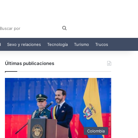
am
egram
Buscar
por
d
Sexo y relaciones
Tecnología
Turismo
Trucos
Últimas publicaciones
Colombia