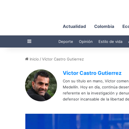
Actualidad
Colombia
Ec
Barra lateral
Deporte
Opinión
Estilo de vida
Inicio
/
Víctor Castro Gutierrez
Víctor Castro Gutierrez
Con su título en mano, Víctor comenz
Medellín. Hoy en día, continúa dese
referente en la investigación y den
defensor incansable de la libertad de