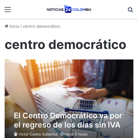
Menú
B
Inicio
/
centro democrático
centro democrático
El Centro Democrático va por
el regreso de los días sin IVA
y le pone la mira al fin del
Víctor Castro Gutierrez
Hace 3 horas