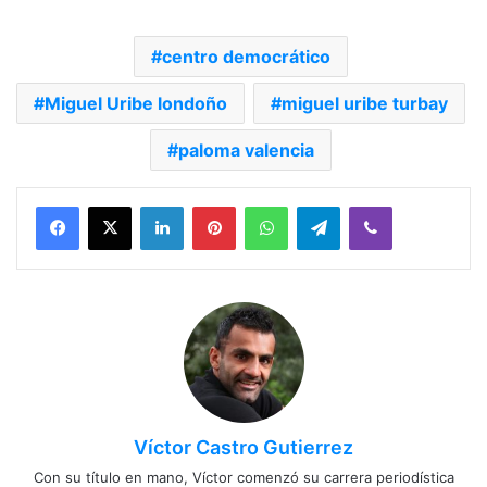
centro democrático
Miguel Uribe londoño
miguel uribe turbay
paloma valencia
Facebook
X
LinkedIn
Pinterest
WhatsApp
Telegram
Viber
Víctor Castro Gutierrez
Con su título en mano, Víctor comenzó su carrera periodística