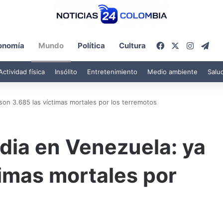
Facebook
X
Instagr
Tel
onomía
Mundo
Política
Cultura
Actividad física
Insólito
Entretenimiento
Medio ambiente
Salu
son 3.685 las víctimas mortales por los terremotos
edia en Venezuela: ya
timas mortales por