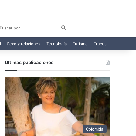
am
egram
Buscar
por
d
Sexo y relaciones
Tecnología
Turismo
Trucos
Últimas publicaciones
Colombia