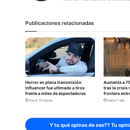
Publicaciones relacionadas
Horror en plena transmisión:
Aumenta a 75 
influencer fue ultimado a tiros
tras la crisis
frente a miles de espectadores
frontera ent
Hace 10 horas
Hace 1 día
Y tu qué opinas de eso?? Tu opin