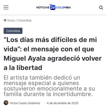
Menú
B
Inicio
/
Colombia
Colombia
“Los días más difíciles de mi
vida”: el mensaje con el que
Miguel Ayala agradeció volver
a la libertad
El artista también dedicó un
mensaje especial a quienes
sostuvieron emocionalmente a su
familia durante la incertidumbre.
Víctor Castro Gutierrez
4 de diciembre de 2025