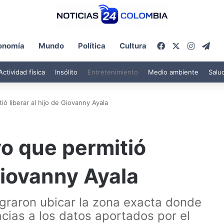
Facebook
X
Instagr
Tel
onomía
Mundo
Política
Cultura
Actividad física
Insólito
Entretenimiento
Medio ambiente
Salu
ió liberar al hijo de Giovanny Ayala
vo que permitió
 Giovanny Ayala
ograron ubicar la zona exacta donde
cias a los datos aportados por el