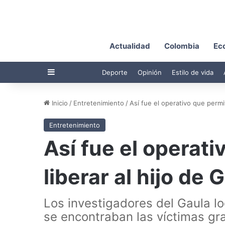
Actualidad
Colombia
Ec
Barra lateral
Deporte
Opinión
Estilo de vida
Inicio
/
Entretenimiento
/
Así fue el operativo que permit
Entretenimiento
Así fue el operati
liberar al hijo de
Los investigadores del Gaula l
se encontraban las víctimas gra