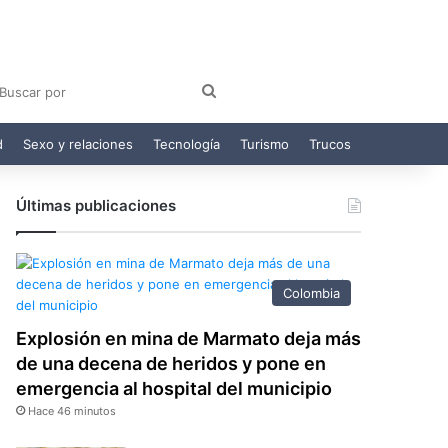
am
egram
Buscar
por
d
Sexo y relaciones
Tecnología
Turismo
Trucos
Últimas publicaciones
Colombia
Explosión en mina de Marmato deja más
de una decena de heridos y pone en
emergencia al hospital del municipio
Hace 46 minutos