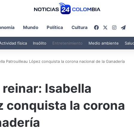
Facebook
X
Instagr
Tel
onomía
Mundo
Política
Cultura
Actividad física
Insólito
Entretenimiento
Medio ambiente
Salu
ella Patrouilleau López conquista la corona nacional de la Ganadería
reinar: Isabella
z conquista la corona
nadería