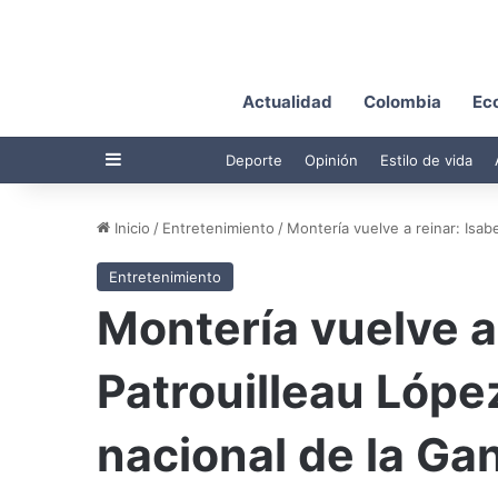
Actualidad
Colombia
Ec
Barra lateral
Deporte
Opinión
Estilo de vida
Inicio
/
Entretenimiento
/
Montería vuelve a reinar: Isab
Entretenimiento
Montería vuelve a 
Patrouilleau Lópe
nacional de la Ga