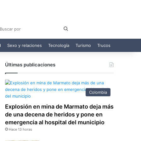
am
egram
Buscar
por
d
Sexo y relaciones
Tecnología
Turismo
Trucos
Últimas publicaciones
Colombia
Explosión en mina de Marmato deja más
de una decena de heridos y pone en
emergencia al hospital del municipio
Hace 13 horas