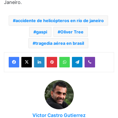
Janeiro.
accidente de helicópteros en río de janeiro
gaspi
Oliver Tree
tragedia aérea en brasil
Facebook
X
LinkedIn
Pinterest
WhatsApp
Telegram
Viber
Víctor Castro Gutierrez