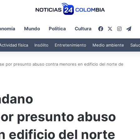
Facebook
X
Instagr
Tel
onomía
Mundo
Política
Cultura
Actividad física
Insólito
Entretenimiento
Medio ambiente
Salu
se por presunto abuso contra menores en edificio del norte de
adano
or presunto abuso
 edificio del norte