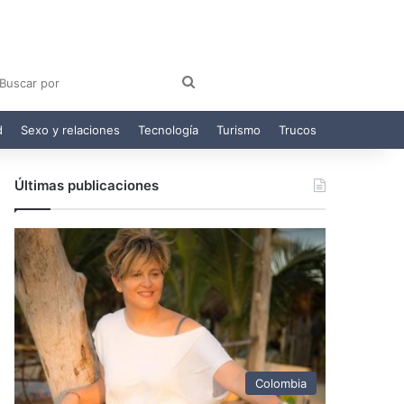
am
egram
Buscar
por
d
Sexo y relaciones
Tecnología
Turismo
Trucos
Últimas publicaciones
Colombia