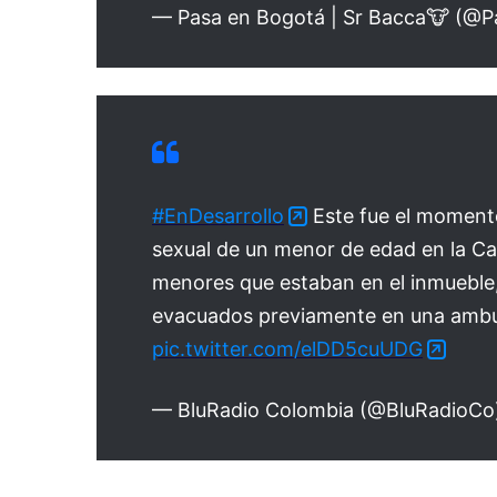
— Pasa en Bogotá | Sr Bacca🐮 (@
#EnDesarrollo
Este fue el momento
sexual de un menor de edad en la Ca
menores que estaban en el inmueble, 
evacuados previamente en una ambu
pic.twitter.com/elDD5cuUDG
— BluRadio Colombia (@BluRadioC