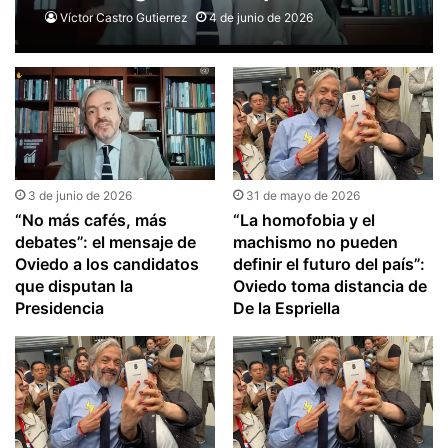
Paloma Valencia tras primera
Víctor Castro Gutierrez
4 de junio de 2026
vuelta
3 de junio de 2026
31 de mayo de 2026
“No más cafés, más
“La homofobia y el
debates”: el mensaje de
machismo no pueden
Oviedo a los candidatos
definir el futuro del país”:
que disputan la
Oviedo toma distancia de
Presidencia
De la Espriella