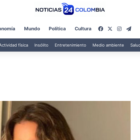
Facebook
X
Instagr
Tel
onomía
Mundo
Política
Cultura
Actividad física
Insólito
Entretenimiento
Medio ambiente
Salu