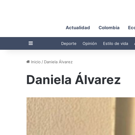
Actualidad
Colombia
Ec
Barra lateral
Deporte
Opinión
Estilo de vida
Inicio
/
Daniela Álvarez
Daniela Álvarez