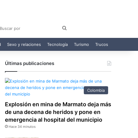
am
egram
Buscar
por
d
Sexo y relaciones
Tecnología
Turismo
Trucos
Últimas publicaciones
Colombia
Explosión en mina de Marmato deja más
de una decena de heridos y pone en
emergencia al hospital del municipio
Hace 34 minutos