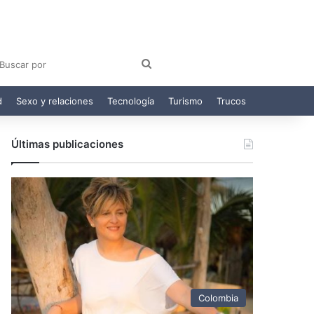
am
egram
Buscar
por
d
Sexo y relaciones
Tecnología
Turismo
Trucos
Últimas publicaciones
Colombia