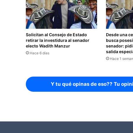
Solicitan al Consejo de Estado
Desde una ce
retirar la investidura al senador
busca poses
electo Wadith Manzur
senador: pid
salida especi
Hace 6 días
Hace 1 sema
Y tu qué opinas de eso?? Tu opin