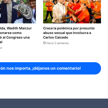
lda, Wadith Manzur
Crece la polémica por presunto
ionarse como
abuso sexual que involucra a
ió al Congreso una
Carlos Caicedo
al
Hace 2 semanas
na
ión nos importa, ¡déjanos un comentario!