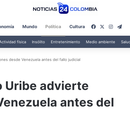
Facebook
X
Instagr
Tel
onomía
Mundo
Política
Cultura
Actividad física
Insólito
Entretenimiento
Medio ambiente
Salu
nes desde Venezuela antes del fallo judicial
 Uribe advierte
Venezuela antes del