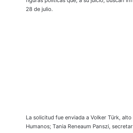
figuras políticas que, a su juicio, buscan inf
28 de julio.
La solicitud fue enviada a Volker Türk, al
Humanos; Tania Reneaum Panszi, secretaria