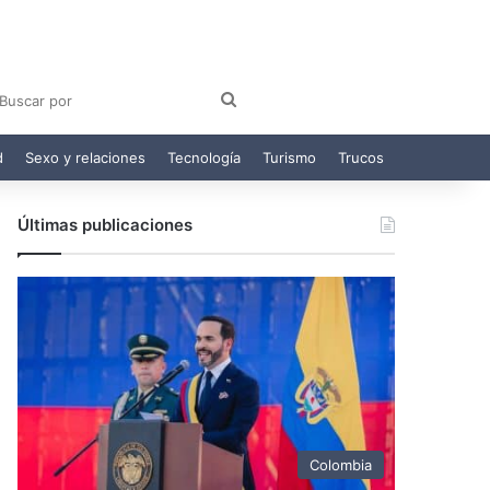
am
egram
Buscar
por
d
Sexo y relaciones
Tecnología
Turismo
Trucos
Últimas publicaciones
Colombia