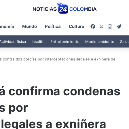
Facebook
X
Instagr
Tel
onomía
Mundo
Política
Cultura
Actividad física
Insólito
Entretenimiento
Medio ambiente
Salu
 contra dos policías por interceptaciones ilegales a exniñera de
tá confirma condenas
s por
ilegales a exniñera