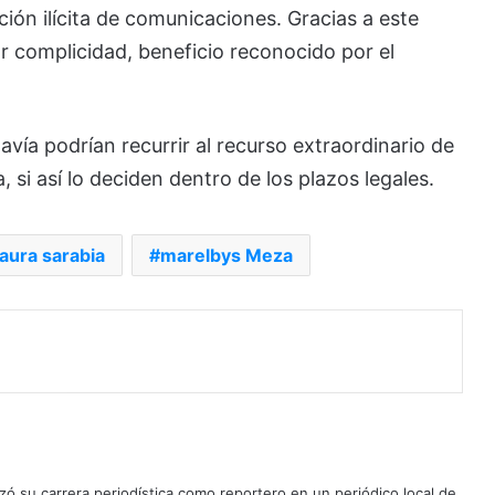
ación ilícita de comunicaciones. Gracias a este
r complicidad, beneficio reconocido por el
vía podrían recurrir al recurso extraordinario de
 si así lo deciden dentro de los plazos legales.
laura sarabia
marelbys Meza
ó su carrera periodística como reportero en un periódico local de