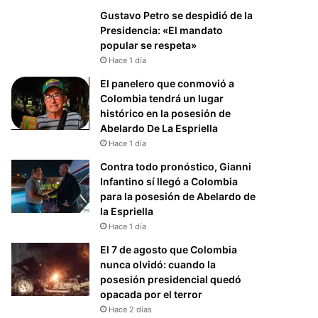
Gustavo Petro se despidió de la
Presidencia: «El mandato
popular se respeta»
Hace 1 día
El panelero que conmovió a
Colombia tendrá un lugar
histórico en la posesión de
Abelardo De La Espriella
Hace 1 día
Contra todo pronóstico, Gianni
Infantino sí llegó a Colombia
para la posesión de Abelardo de
la Espriella
Hace 1 día
El 7 de agosto que Colombia
nunca olvidó: cuando la
posesión presidencial quedó
opacada por el terror
Hace 2 días