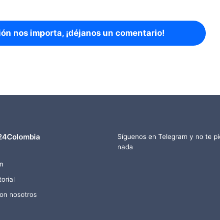
ión nos importa, ¡déjanos un comentario!
24Colombia
Síguenos en Telegram y no te p
nada
n
orial
con nosotros