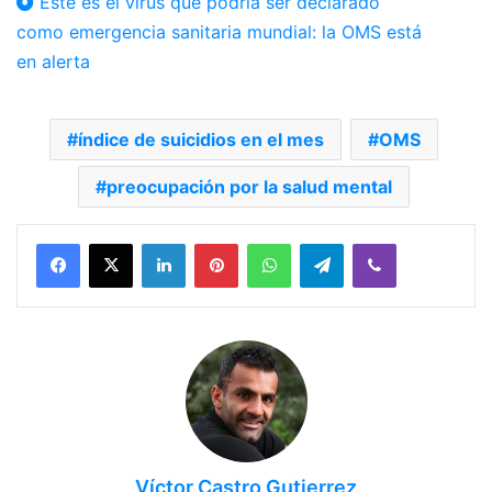
Este es el virus que podría ser declarado
como emergencia sanitaria mundial: la OMS está
en alerta
índice de suicidios en el mes
OMS
preocupación por la salud mental
Facebook
X
LinkedIn
Pinterest
WhatsApp
Telegram
Viber
Víctor Castro Gutierrez