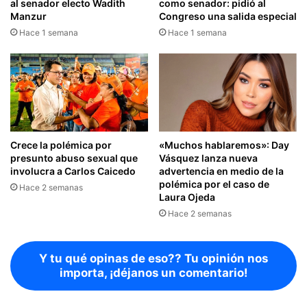
al senador electo Wadith
como senador: pidió al
Manzur
Congreso una salida especial
Hace 1 semana
Hace 1 semana
Crece la polémica por
«Muchos hablaremos»: Day
presunto abuso sexual que
Vásquez lanza nueva
involucra a Carlos Caicedo
advertencia en medio de la
polémica por el caso de
Hace 2 semanas
Laura Ojeda
Hace 2 semanas
Y tu qué opinas de eso?? Tu opinión nos
importa, ¡déjanos un comentario!