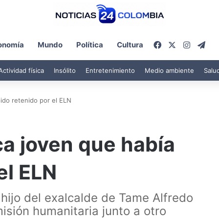
Facebook
X
Instagr
Tel
onomía
Mundo
Política
Cultura
Actividad física
Insólito
Entretenimiento
Medio ambiente
Salu
ido retenido por el ELN
a joven que había
el ELN
hijo del exalcalde de Tame Alfredo
sión humanitaria junto a otro