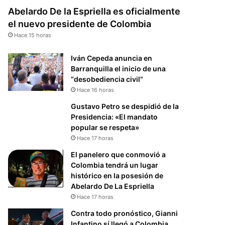
Abelardo De la Espriella es oficialmente
el nuevo presidente de Colombia
Hace 15 horas
Iván Cepeda anuncia en
Barranquilla el inicio de una
“desobediencia civil”
Hace 16 horas
Gustavo Petro se despidió de la
Presidencia: «El mandato
popular se respeta»
Hace 17 horas
El panelero que conmovió a
Colombia tendrá un lugar
histórico en la posesión de
Abelardo De La Espriella
Hace 17 horas
Contra todo pronóstico, Gianni
Infantino sí llegó a Colombia