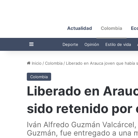
Actualidad
Colombia
Ec
Barra lateral
Deporte
Opinión
Estilo de vida
Inicio
/
Colombia
/
Liberado en Arauca joven que había s
Colombia
Liberado en Arauc
sido retenido por 
Iván Alfredo Guzmán Valcárcel, 
Guzmán, fue entregado a una mi