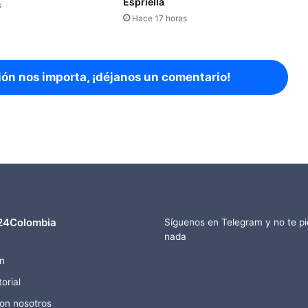
Espriella
s
Hace 17 horas
ión nos importa, ¡déjanos un comentario!
24Colombia
Síguenos en Telegram y no te p
nada
n
orial
con nosotros