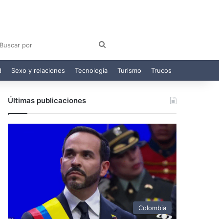
am
egram
Buscar
por
d
Sexo y relaciones
Tecnología
Turismo
Trucos
Últimas publicaciones
Colombia