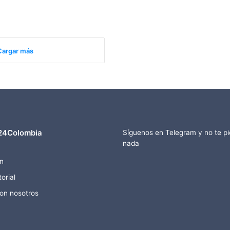
Cargar más
24Colombia
Síguenos en Telegram y no te p
nada
n
orial
con nosotros