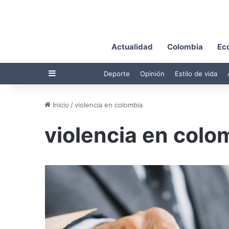
Actualidad
Colombia
Ec
Barra lateral
Deporte
Opinión
Estilo de vida
Inicio
/
violencia en colombia
violencia en colo