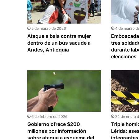
5 de marzo de 2026
4 de marzo d
Ataque a bala contra mujer
Emboscada 
dentro de un bus sacude a
tres soldad
Andes, Antioquia
durante lab
elecciones
6 de febrero de 2026
24 de enero 
Gobierno ofrece $200
Triple homi
millones por información
Lérida: ases
sobre ataque a esquema del
integrante