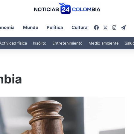
Facebook
X
Instagr
Tel
onomía
Mundo
Política
Cultura
Actividad física
Insólito
Entretenimiento
Medio ambiente
Salu
mbia