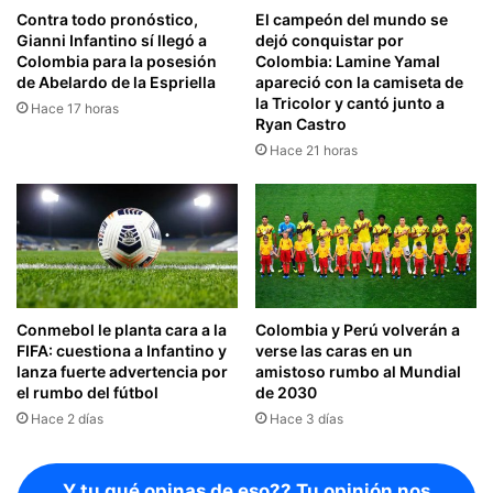
Contra todo pronóstico,
El campeón del mundo se
Gianni Infantino sí llegó a
dejó conquistar por
Colombia para la posesión
Colombia: Lamine Yamal
de Abelardo de la Espriella
apareció con la camiseta de
la Tricolor y cantó junto a
Hace 17 horas
Ryan Castro
Hace 21 horas
Conmebol le planta cara a la
Colombia y Perú volverán a
FIFA: cuestiona a Infantino y
verse las caras en un
lanza fuerte advertencia por
amistoso rumbo al Mundial
el rumbo del fútbol
de 2030
Hace 2 días
Hace 3 días
Y tu qué opinas de eso?? Tu opinión nos