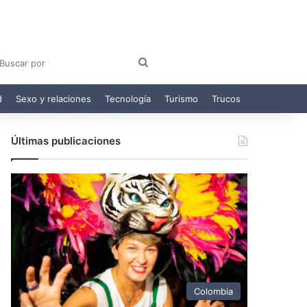
am
egram
Buscar
por
d
Sexo y relaciones
Tecnología
Turismo
Trucos
Últimas publicaciones
Colombia