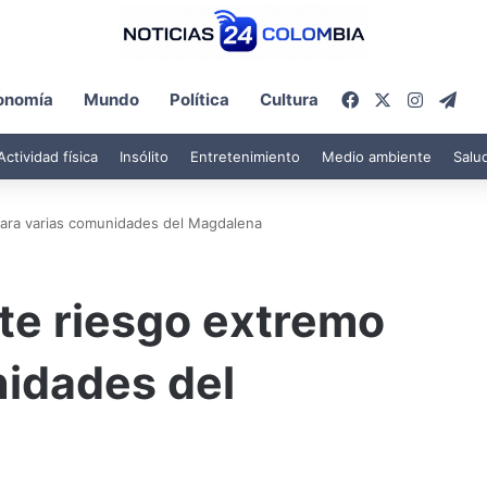
Facebook
X
Instagr
Tel
onomía
Mundo
Política
Cultura
Actividad física
Insólito
Entretenimiento
Medio ambiente
Salu
para varias comunidades del Magdalena
te riesgo extremo
nidades del