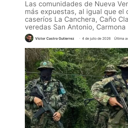
Las comunidades de Nueva Vene
más expuestas, al igual que el 
caseríos La Canchera, Caño Clar
veredas San Antonio, Carmona y
Víctor Castro Gutierrez
4 de julio de 2026
Última a