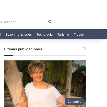
am
egram
Buscar
por
d
Sexo y relaciones
Tecnología
Turismo
Trucos
Últimas publicaciones
Colombia