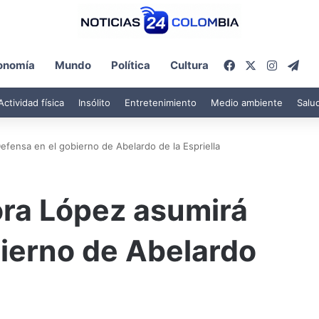
Facebook
X
Instagr
Tel
onomía
Mundo
Política
Cultura
Actividad física
Insólito
Entretenimiento
Medio ambiente
Salu
fensa en el gobierno de Abelardo de la Espriella
ra López asumirá
ierno de Abelardo