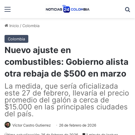
Menú
B
Inicio
/
Colombia
Colombia
Nuevo ajuste en
combustibles: Gobierno alista
otra rebaja de $500 en marzo
La medida, que sería oficializada
este 27 de febrero, llevaría el precio
promedio del galón a cerca de
$15.000 en las principales ciudades
del país.
Víctor Castro Gutierrez
26 de febrero de 2026
Última actualización: 26 de febrero de 2026
1 minuto de lectura