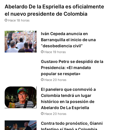
Abelardo De la Espriella es oficialmente
el nuevo presidente de Colombia
Hace 18 horas
Iván Cepeda anuncia en
Barranquilla el inicio de una
“desobediencia civil”
Hace 19 horas
Gustavo Petro se despidió de la
Presidencia: «El mandato
popular se respeta»
Hace 20 horas
El panelero que conmovió a
Colombia tendrá un lugar
histórico en la posesión de
Abelardo De La Espriella
Hace 20 horas
Contra todo pronóstico, Gianni
Infantino sí llegó a Colombia