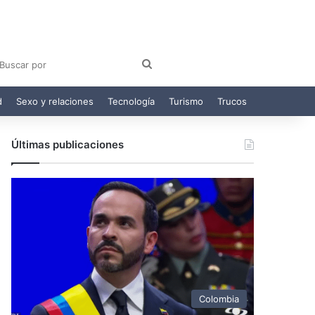
am
egram
Buscar
por
d
Sexo y relaciones
Tecnología
Turismo
Trucos
Últimas publicaciones
Colombia