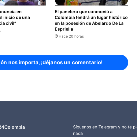
anuncia en
El panelero que conmovió a
el inicio de una
Colombia tendrá un lugar histórico
a civil”
en la posesión de Abelardo De La
Espriella
s
Hace 20 horas
ión nos importa, ¡déjanos un comentario!
24Colombia
Síguenos en Telegram y no te p
nada