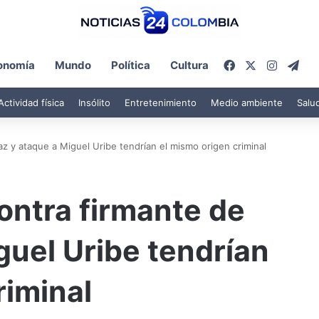
Facebook
X
Instagr
Tel
onomía
Mundo
Política
Cultura
Actividad física
Insólito
Entretenimiento
Medio ambiente
Salu
az y ataque a Miguel Uribe tendrían el mismo origen criminal
contra firmante de
guel Uribe tendrían
riminal