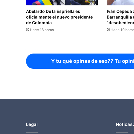
Abelardo De la Espriella es
Iván Cepeda 
oficialmente el nuevo presidente
Barranquilla 
de Colombia
“desobedienci
Hace 18 horas
Hace 19 hora
Y tu qué opinas de eso?? Tu opin
Legal
Noticas