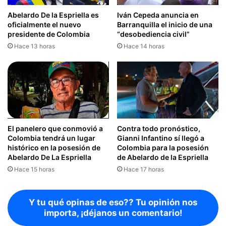
Abelardo De la Espriella es
Iván Cepeda anuncia en
oficialmente el nuevo
Barranquilla el inicio de una
presidente de Colombia
“desobediencia civil”
Hace 13 horas
Hace 14 horas
El panelero que conmovió a
Contra todo pronóstico,
Colombia tendrá un lugar
Gianni Infantino sí llegó a
histórico en la posesión de
Colombia para la posesión
Abelardo De La Espriella
de Abelardo de la Espriella
Hace 15 horas
Hace 17 horas
Y tu qué opinas de eso?? Tu opinión nos
importa, ¡déjanos un comentario!