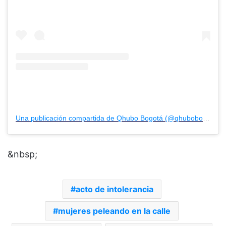
&nbsp;
Una publicación compartida de Qhubo Bogotá (@qhubobogota)
&nbsp;
acto de intolerancia
mujeres peleando en la calle