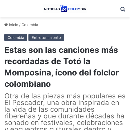
Menú
B
Inicio
/
Colombia
Colombia
Entretenimiento
Estas son las canciones más
recordadas de Totó la
Momposina, ícono del folclor
colombiano
Otra de las piezas más populares es
El Pescador, una obra inspirada en
la vida de las comunidades
ribereñas y que durante décadas ha
sonado en festivales, celebraciones
y encuentros culturales dentro y