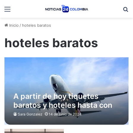
Menú
B
Inicio
/
hoteles baratos
hoteles baratos
A partir de hoy tiquetes
baratos y hoteles hasta con
el 70% de descuento
Sara Gonzalez
14 de junio de 2024