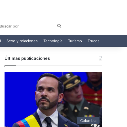
am
egram
Buscar
por
d
Sexo y relaciones
Tecnología
Turismo
Trucos
Últimas publicaciones
Colombia