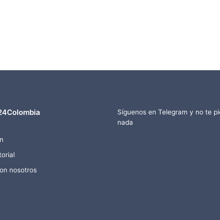
24Colombia
Síguenos en Telegram y no te p
nada
n
orial
con nosotros