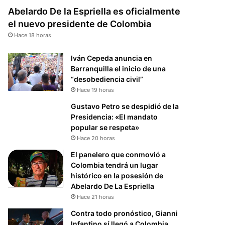
Abelardo De la Espriella es oficialmente
el nuevo presidente de Colombia
Hace 18 horas
Iván Cepeda anuncia en
Barranquilla el inicio de una
“desobediencia civil”
Hace 19 horas
Gustavo Petro se despidió de la
Presidencia: «El mandato
popular se respeta»
Hace 20 horas
El panelero que conmovió a
Colombia tendrá un lugar
histórico en la posesión de
Abelardo De La Espriella
Hace 21 horas
Contra todo pronóstico, Gianni
Infantino sí llegó a Colombia