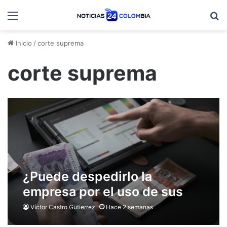
Menú
B
Inicio
/
corte suprema
corte suprema
¿Puede despedirlo la
empresa por el uso de sus
cesantías? Corte Suprema
Víctor Castro Gutierrez
Hace 2 semanas
fija una regla que cambia