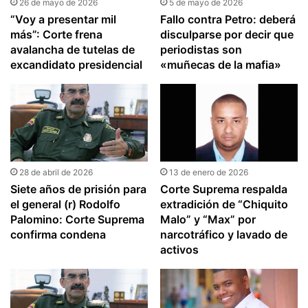
26 de mayo de 2026
5 de mayo de 2026
“Voy a presentar mil
Fallo contra Petro: deberá
más”: Corte frena
disculparse por decir que
avalancha de tutelas de
periodistas son
excandidato presidencial
«muñecas de la mafia»
28 de abril de 2026
13 de enero de 2026
Siete años de prisión para
Corte Suprema respalda
el general (r) Rodolfo
extradición de “Chiquito
Palomino: Corte Suprema
Malo” y “Max” por
confirma condena
narcotráfico y lavado de
activos