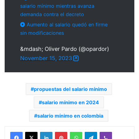
salario mínimo mientras avanza
demanda contra el decreto
Aumento al salario quedó en firme
sin modificaciones
&mdash; Oliver Pardo (@opardor)
November 15, 2023
propuestas del salario mínimo
salario mínimo en 2024
salario mínimo en colombia
Facebook
X
LinkedIn
Pinterest
WhatsApp
Telegram
Viber