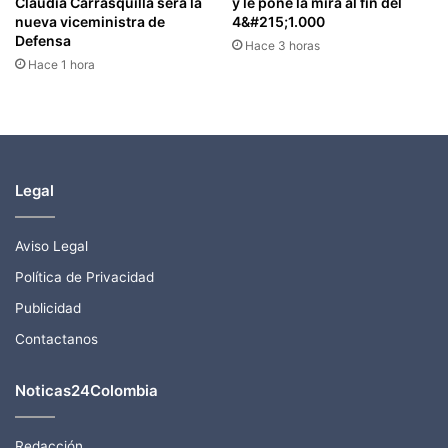
Claudia Carrasquilla será la
y le pone la mira al fin del
nueva viceministra de
4&#215;1.000
Defensa
Hace 3 horas
Hace 1 hora
Legal
Aviso Legal
Política de Privacidad
Publicidad
Contactanos
Noticas24Colombia
Redacción