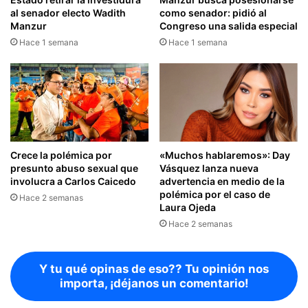
al senador electo Wadith
como senador: pidió al
Manzur
Congreso una salida especial
Hace 1 semana
Hace 1 semana
Crece la polémica por
«Muchos hablaremos»: Day
presunto abuso sexual que
Vásquez lanza nueva
involucra a Carlos Caicedo
advertencia en medio de la
polémica por el caso de
Hace 2 semanas
Laura Ojeda
Hace 2 semanas
Y tu qué opinas de eso?? Tu opinión nos
importa, ¡déjanos un comentario!