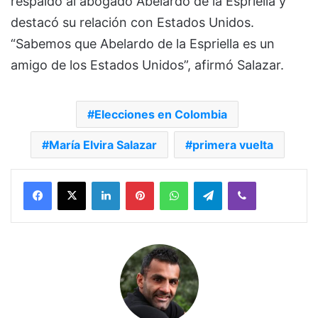
respaldo al abogado Abelardo de la Espriella y
destacó su relación con Estados Unidos.
“Sabemos que Abelardo de la Espriella es un
amigo de los Estados Unidos”, afirmó Salazar.
Elecciones en Colombia
María Elvira Salazar
primera vuelta
Facebook
X
LinkedIn
Pinterest
WhatsApp
Telegram
Viber