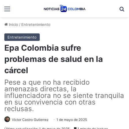
Menú
B
Inicio
/
Entretenimiento
Entretenimiento
Epa Colombia sufre
problemas de salud en la
cárcel
Pese a que no ha recibido
amenazas directas, la
influenciadora no se siente tranquila
en su convivencia con otras
reclusas.
Víctor Castro Gutierrez
1 de mayo de 2025
Última actualización: 1 de mayo de 2025
1 minuto de lectura