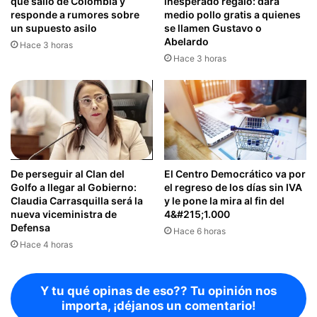
que salió de Colombia y
inesperado regalo: dará
responde a rumores sobre
medio pollo gratis a quienes
un supuesto asilo
se llamen Gustavo o
Abelardo
Hace 3 horas
Hace 3 horas
De perseguir al Clan del
El Centro Democrático va por
Golfo a llegar al Gobierno:
el regreso de los días sin IVA
Claudia Carrasquilla será la
y le pone la mira al fin del
nueva viceministra de
4&#215;1.000
Defensa
Hace 6 horas
Hace 4 horas
Y tu qué opinas de eso?? Tu opinión nos
importa, ¡déjanos un comentario!