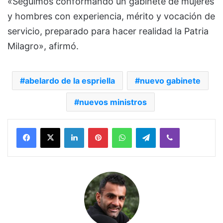
«Seguimos conformando un gabinete de mujeres
y hombres con experiencia, mérito y vocación de
servicio, preparado para hacer realidad la Patria
Milagro», afirmó.
abelardo de la espriella
nuevo gabinete
nuevos ministros
Facebook
X
LinkedIn
Pinterest
WhatsApp
Telegram
Viber