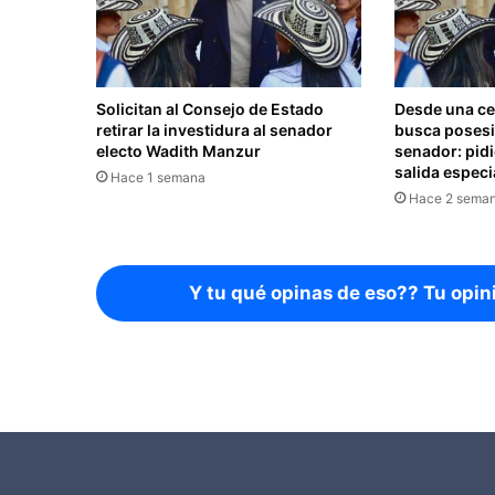
Solicitan al Consejo de Estado
Desde una ce
retirar la investidura al senador
busca poses
electo Wadith Manzur
senador: pid
salida especi
Hace 1 semana
Hace 2 sema
Y tu qué opinas de eso?? Tu opin