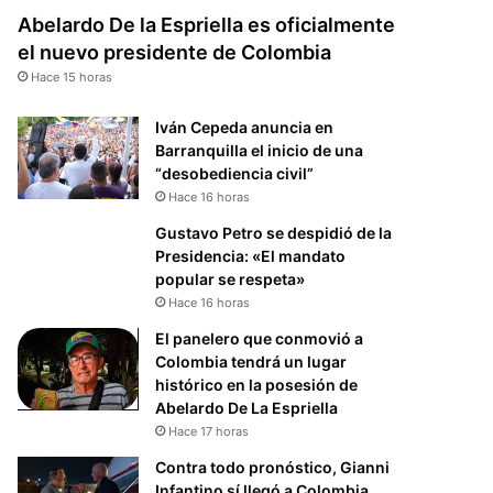
Abelardo De la Espriella es oficialmente
el nuevo presidente de Colombia
Hace 15 horas
Iván Cepeda anuncia en
Barranquilla el inicio de una
“desobediencia civil”
Hace 16 horas
Gustavo Petro se despidió de la
Presidencia: «El mandato
popular se respeta»
Hace 16 horas
El panelero que conmovió a
Colombia tendrá un lugar
histórico en la posesión de
Abelardo De La Espriella
Hace 17 horas
Contra todo pronóstico, Gianni
Infantino sí llegó a Colombia