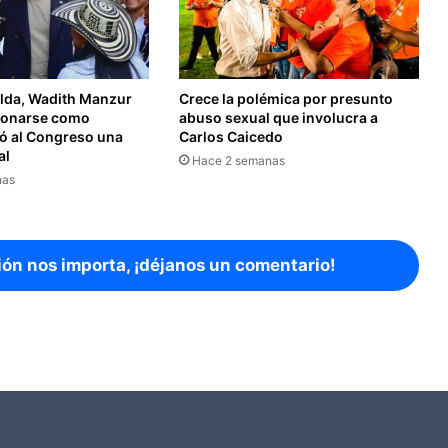
lda, Wadith Manzur
Crece la polémica por presunto
ionarse como
abuso sexual que involucra a
ió al Congreso una
Carlos Caicedo
al
Hace 2 semanas
nas
ión nos importa, ¡déjanos un comentario!