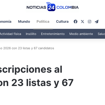
Facebook
X
Instagr
Tel
onomía
Mundo
Política
Cultura
Actividad física
Insólito
Entretenimiento
Medio ambiente
Salu
so 2026 con 23 listas y 67 candidatos
scripciones al
 23 listas y 67