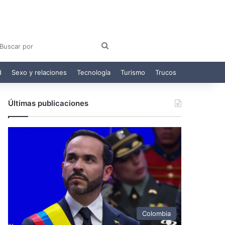
am
egram
Buscar
por
d
Sexo y relaciones
Tecnología
Turismo
Trucos
Últimas publicaciones
Colombia