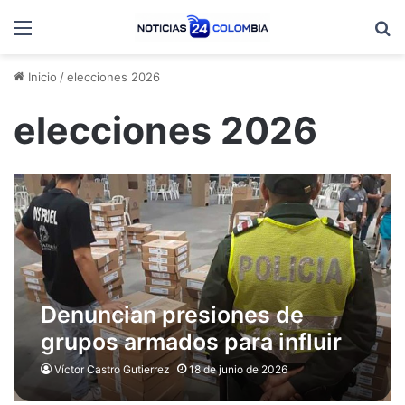
Menú
B
Inicio
/
elecciones 2026
elecciones 2026
Denuncian presiones de
grupos armados para influir
en la participación electoral
Víctor Castro Gutierrez
18 de junio de 2026
en zonas rurales de Nariño