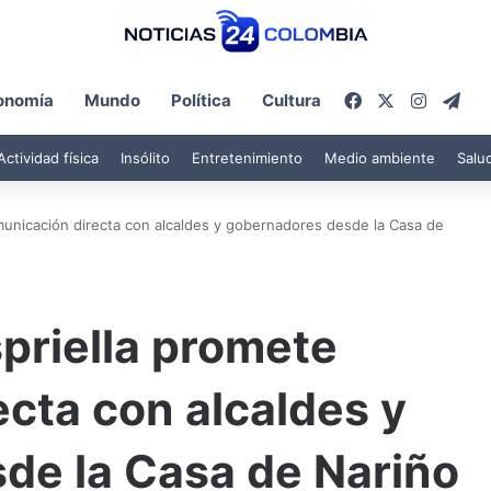
Facebook
X
Instagr
Tel
onomía
Mundo
Política
Cultura
Actividad física
Insólito
Entretenimiento
Medio ambiente
Salu
municación directa con alcaldes y gobernadores desde la Casa de
priella promete
cta con alcaldes y
de la Casa de Nariño