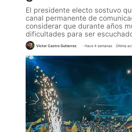
El presidente electo sostuvo qu
canal permanente de comunicaci
considerar que durante años m
dificultades para ser escuchados
Víctor Castro Gutierrez
Hace 4 semanas
Última act