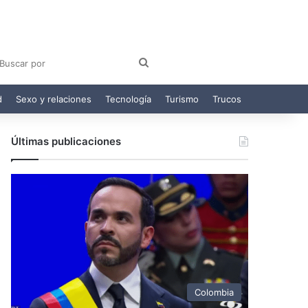
am
egram
Buscar
por
d
Sexo y relaciones
Tecnología
Turismo
Trucos
Últimas publicaciones
Colombia