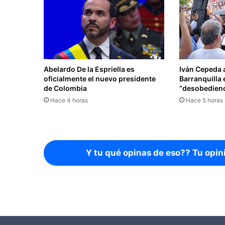
Abelardo De la Espriella es
Iván Cepeda 
oficialmente el nuevo presidente
Barranquilla 
de Colombia
“desobedienci
Hace 4 horas
Hace 5 horas
Y tu qué opinas de eso?? Tu opin