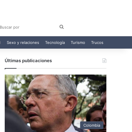
am
egram
Buscar
por
d
Sexo y relaciones
Tecnología
Turismo
Trucos
Últimas publicaciones
Colombia