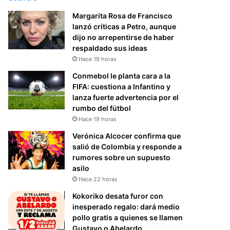
Margarita Rosa de Francisco
lanzó críticas a Petro, aunque
dijo no arrepentirse de haber
respaldado sus ideas
Hace 19 horas
Conmebol le planta cara a la
FIFA: cuestiona a Infantino y
lanza fuerte advertencia por el
rumbo del fútbol
Hace 19 horas
Verónica Alcocer confirma que
salió de Colombia y responde a
rumores sobre un supuesto
asilo
Hace 22 horas
Kokoriko desata furor con
inesperado regalo: dará medio
pollo gratis a quienes se llamen
Gustavo o Abelardo