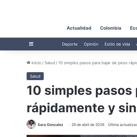
Actualidad
Colombia
Ec
Barra lateral
Deporte
Opinión
Estilo de vida
Inicio
/
Salud
/
10 simples pasos para bajar de peso rápi
Salud
10 simples pasos 
rápidamente y sin
Sara Gonzalez
29 de abril de 2026
Última actualizac