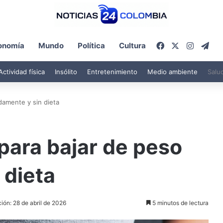
Facebook
X
Instagr
Tel
onomía
Mundo
Política
Cultura
Actividad física
Insólito
Entretenimiento
Medio ambiente
Salu
damente y sin dieta
para bajar de peso
 dieta
ión: 28 de abril de 2026
5 minutos de lectura