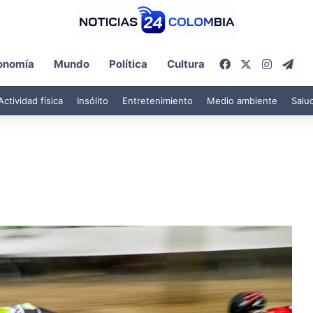
Facebook
X
Instagr
Tel
onomía
Mundo
Política
Cultura
Actividad física
Insólito
Entretenimiento
Medio ambiente
Salu