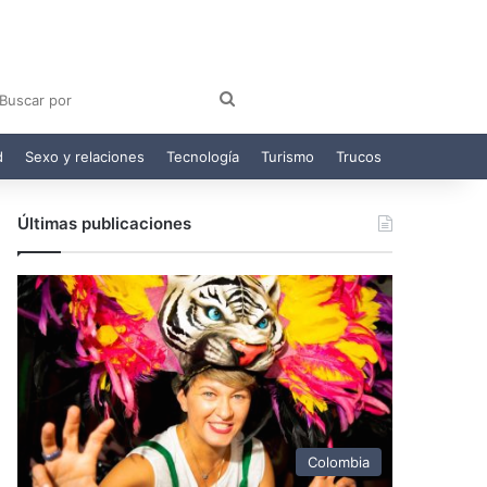
am
egram
Buscar
por
d
Sexo y relaciones
Tecnología
Turismo
Trucos
Últimas publicaciones
Colombia