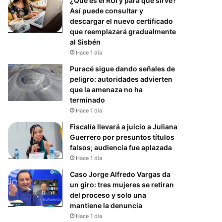
¿Qué es el RUI y para qué sirve?
Así puede consultar y
descargar el nuevo certificado
que reemplazará gradualmente
al Sisbén
Hace 1 día
Puracé sigue dando señales de
peligro: autoridades advierten
que la amenaza no ha
terminado
Hace 1 día
Fiscalía llevará a juicio a Juliana
Guerrero por presuntos títulos
falsos; audiencia fue aplazada
Hace 1 día
Caso Jorge Alfredo Vargas da
un giro: tres mujeres se retiran
del proceso y solo una
mantiene la denuncia
Hace 1 día