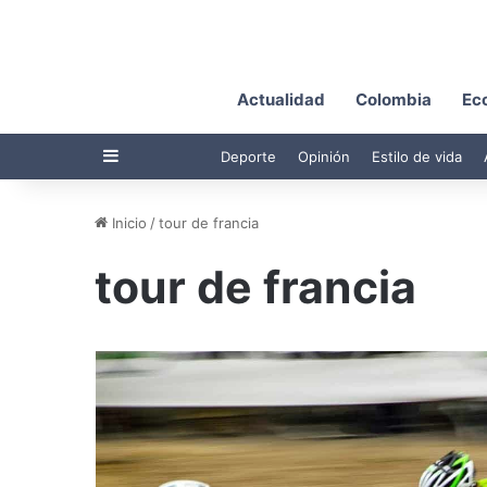
Actualidad
Colombia
Ec
Barra lateral
Deporte
Opinión
Estilo de vida
Inicio
/
tour de francia
tour de francia