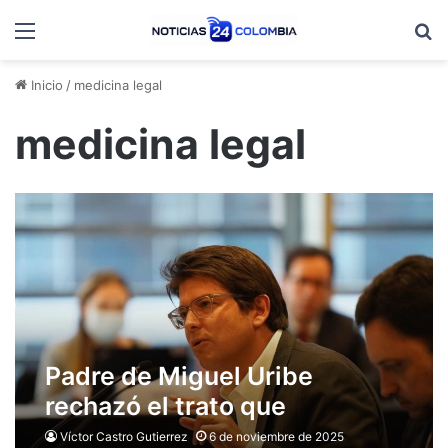
Menú
B
Inicio
/
medicina legal
medicina legal
Padre de Miguel Uribe
rechazó el trato que
Medicina Legal le dio al
Víctor Castro Gutierrez
6 de noviembre de 2025