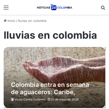
Menú
B
Inicio
/
lluvias en colombia
lluvias en colombia
Colombia entra en semana
de aguaceros: Caribe,
Antioquia y Bogotá entre las
Víctor Castro Gutierrez
25 de mayo de 2026
zonas con más riesgo por