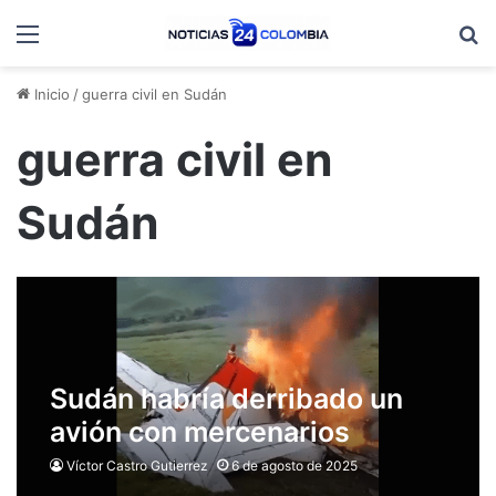
Menú
B
Inicio
/
guerra civil en Sudán
guerra civil en
Sudán
Sudán habría derribado un
avión con mercenarios
colombinos
Víctor Castro Gutierrez
6 de agosto de 2025