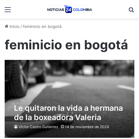
Menú
B
Inicio
/
feminicio en bogotá
feminicio en bogotá
Le quitaron la vida a hermana
de la boxeadora Valeria
Arboleda
Víctor Castro Gutierrez
14 de noviembre de 2024