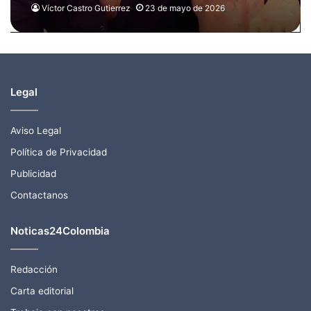
de Fabián Ríos encendió las
Víctor Castro Gutierrez
23 de mayo de 2026
alarmas
Legal
Aviso Legal
Política de Privacidad
Publicidad
Contactanos
Noticas24Colombia
Redacción
Carta editorial