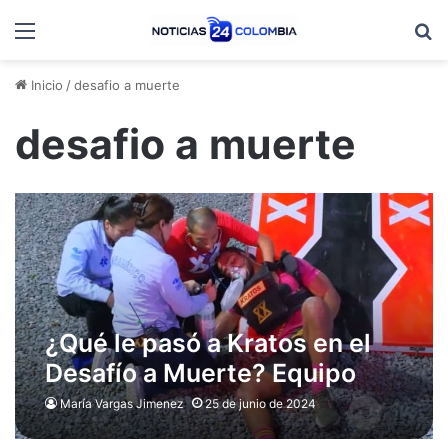
Menú
B
Inicio
/
desafio a muerte
desafio a muerte
¿Qué le pasó a Kratos en el
Desafío a Muerte? Equipo
médico tuvo que intervenir
María Vargas Jimenez
25 de junio de 2024